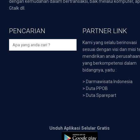
dengan kemudahan dalam bertransaksi, baik melalui komputer, apli
Gtalk dll.
PENCARIAN
PARTNER LINK
Kami yang selalu berinovasi
sesuai dengan visi dan misi t
mendirikan anak perusahaa
yang berkompetensi dalam
bidangnya, yaitu :
>
Darmawisata Indonesia
>
Duta PPOB
>
Duta Sparepart
Unduh Aplikasi Selular Gratis