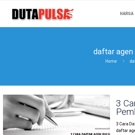
HARGA
daftar agen 
Home
da
3 Ca
Pem
3 Cara Da
daftar a