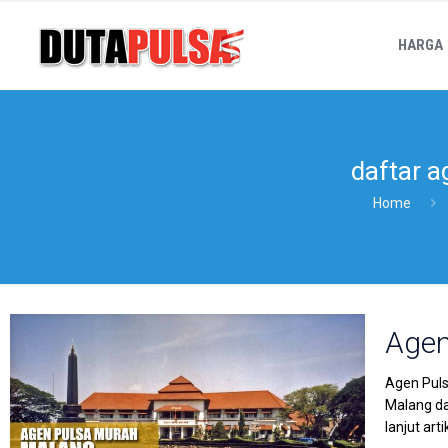
HARGA
daftar a
Home
Agen
Agen Puls
Malang da
lanjut art