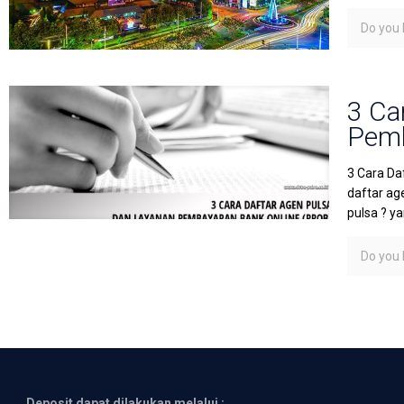
Do you l
3 Ca
Pem
3 Cara Da
daftar a
pulsa ? y
Do you l
Deposit dapat dilakukan melalui :