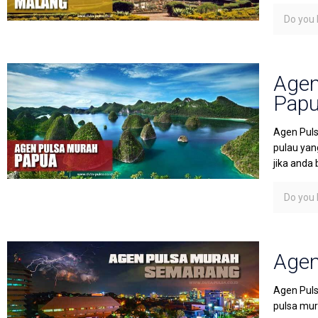
Do you l
Agen
Pap
Agen Puls
pulau yan
jika anda 
Do you l
Agen
Agen Puls
pulsa mura