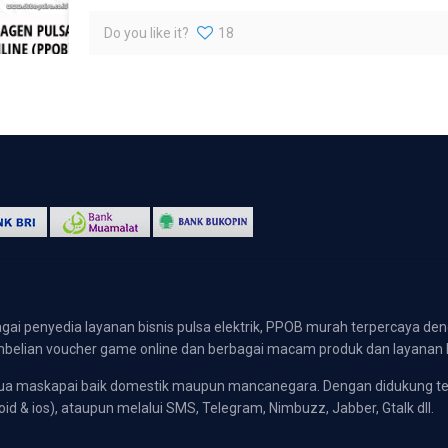
Do you like it?
18
gai penyedia layanan bisnis pulsa elektrik, PPOB murah terpercaya den
 pembelian voucher game online dan berbagai macam produk dan layanan 
emua maskapai baik domestik maupun mancanegara. Dengan didukung t
oid & ios), ataupun melalui SMS, Telegram, Nimbuzz, Jabber, Gtalk dll.