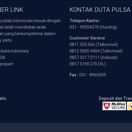
ER LINK
KONTAK DUTA PULSA
 selalu berinovasi sesuai dengan
Telepon Kantor
isi telah mendirikan anak
031 - 99204070 (Hunting)
an yang berkompetensi dalam
Customer Service
 yaitu :
0811 333 566 (Telkomsel)
sata Indonesia
0812 3000 4404 (Telkomsel)
POB
0857 3217 2111 (Indosat)
arepart
0817 5190 270 (XL)
Fax :
031 - 8960549
atis
Deposit dan Tra