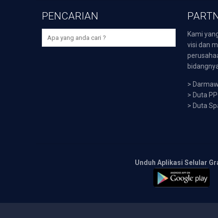
PENCARIAN
PARTN
Kami yang
visi dan m
perusaha
bidangnya,
>
Darmawi
>
Duta P
>
Duta Sp
Unduh Aplikasi Selular Gr