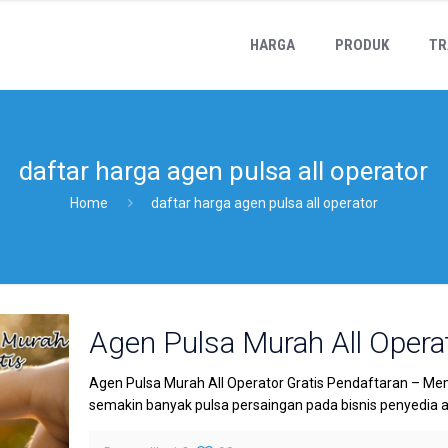
HARGA
PRODUK
TR
daftar harga agen pulsa all operator
Home
daftar harga agen pulsa all operator
Agen Pulsa Murah All Operat
Agen Pulsa Murah All Operator Gratis Pendaftaran – Me
semakin banyak pulsa persaingan pada bisnis penyedia agen