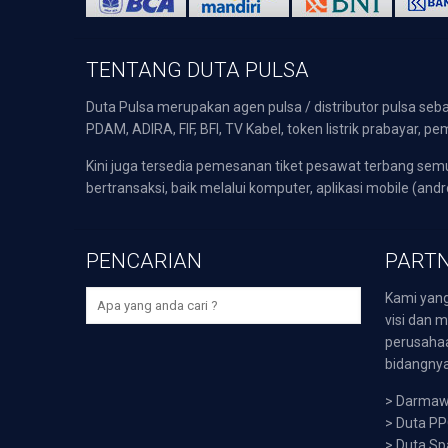
TENTANG DUTA PULSA
Duta Pulsa merupakan agen pulsa / distributor pulsa seba
PDAM, ADIRA, FIF, BFI, TV Kabel, token listrik prabayar,
Kini juga tersedia pemesanan tiket pesawat terbang s
bertransaksi, baik melalui komputer, aplikasi mobile (andr
PENCARIAN
PARTN
Kami yang
visi dan m
perusaha
bidangnya,
>
Darmawi
>
Duta P
>
Duta Sp