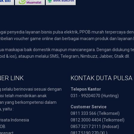
gai penyedia layanan bisnis pulsa elektrik, PPOB murah terpercaya den
 pembelian voucher game online dan berbagai macam produk dan layanan 
emua maskapai baik domestik maupun mancanegara. Dengan didukung t
oid & ios), ataupun melalui SMS, Telegram, Nimbuzz, Jabber, Gtalk dll.
ER LINK
KONTAK DUTA PULSA
 selalu berinovasi sesuai dengan
Telepon Kantor
isi telah mendirikan anak
031 - 99204070 (Hunting)
an yang berkompetensi dalam
Customer Service
 yaitu :
0811 333 566 (Telkomsel)
sata Indonesia
0812 3000 4404 (Telkomsel)
POB
0857 3217 2111 (Indosat)
arepart
0817 5190 270 (XL)