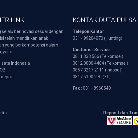
ER LINK
KONTAK DUTA PULSA
 selalu berinovasi sesuai dengan
Telepon Kantor
isi telah mendirikan anak
031 - 99204070 (Hunting)
an yang berkompetensi dalam
Customer Service
 yaitu :
0811 333 566 (Telkomsel)
sata Indonesia
0812 3000 4404 (Telkomsel)
POB
0857 3217 2111 (Indosat)
arepart
0817 5190 270 (XL)
Fax :
031 - 8960549
atis
Deposit dan Tra