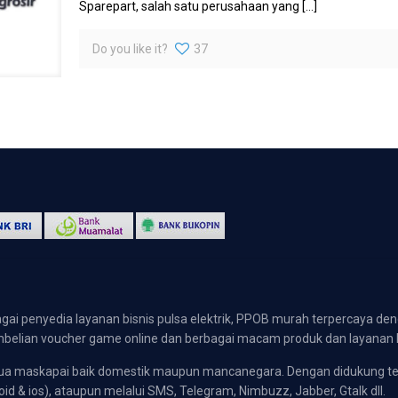
Sparepart, salah satu perusahaan yang
[…]
Do you like it?
37
gai penyedia layanan bisnis pulsa elektrik, PPOB murah terpercaya den
 pembelian voucher game online dan berbagai macam produk dan layanan 
emua maskapai baik domestik maupun mancanegara. Dengan didukung t
oid & ios), ataupun melalui SMS, Telegram, Nimbuzz, Jabber, Gtalk dll.