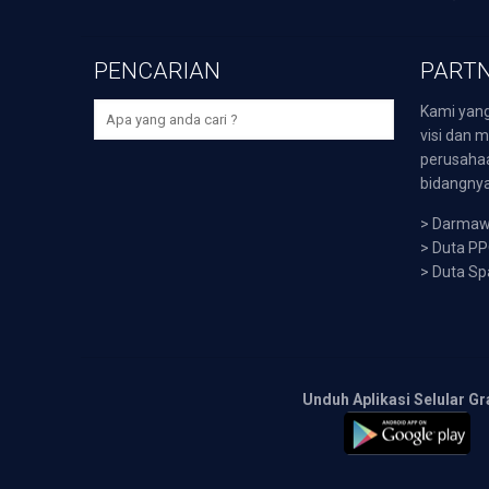
PENCARIAN
PARTN
Kami yang
visi dan m
perusaha
bidangnya,
>
Darmawi
>
Duta P
>
Duta Sp
Unduh Aplikasi Selular Gr