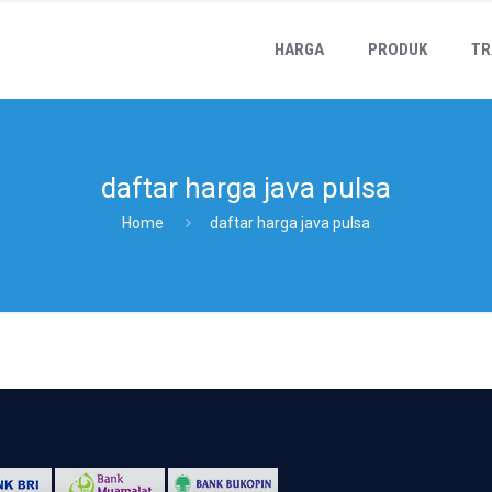
HARGA
PRODUK
TR
daftar harga java pulsa
Home
daftar harga java pulsa