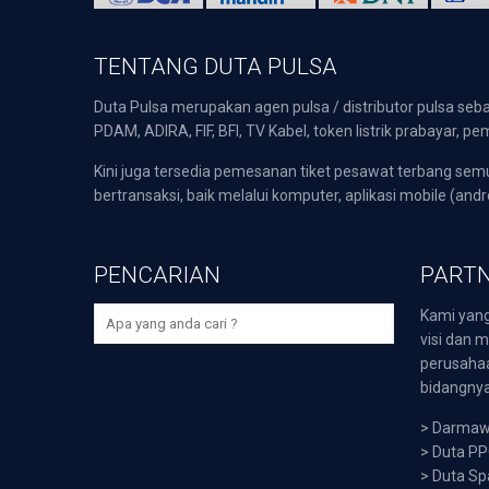
TENTANG DUTA PULSA
Duta Pulsa merupakan agen pulsa / distributor pulsa seba
PDAM, ADIRA, FIF, BFI, TV Kabel, token listrik prabayar,
Kini juga tersedia pemesanan tiket pesawat terbang s
bertransaksi, baik melalui komputer, aplikasi mobile (andr
PENCARIAN
PARTN
Kami yang
visi dan m
perusaha
bidangnya,
>
Darmawi
>
Duta P
>
Duta Sp