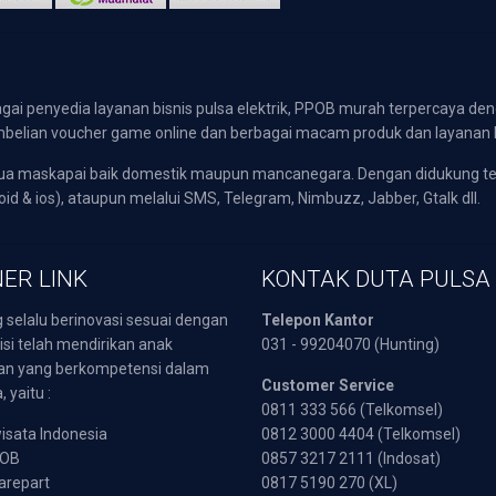
gai penyedia layanan bisnis pulsa elektrik, PPOB murah terpercaya den
 pembelian voucher game online dan berbagai macam produk dan layanan 
emua maskapai baik domestik maupun mancanegara. Dengan didukung t
oid & ios), ataupun melalui SMS, Telegram, Nimbuzz, Jabber, Gtalk dll.
ER LINK
KONTAK DUTA PULSA
 selalu berinovasi sesuai dengan
Telepon Kantor
isi telah mendirikan anak
031 - 99204070 (Hunting)
an yang berkompetensi dalam
Customer Service
 yaitu :
0811 333 566 (Telkomsel)
sata Indonesia
0812 3000 4404 (Telkomsel)
POB
0857 3217 2111 (Indosat)
arepart
0817 5190 270 (XL)