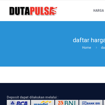
HARGA
daftar harg
Home
da
Deposit dapat dilakukan melalui :