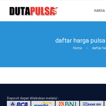
HARGA
daftar harga pulsa
Home
daftar ha
Deposit dapat dilakukan melalui :