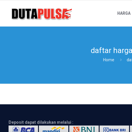
HARGA
daftar harga
Home
da
Deposit dapat dilakukan melalui :