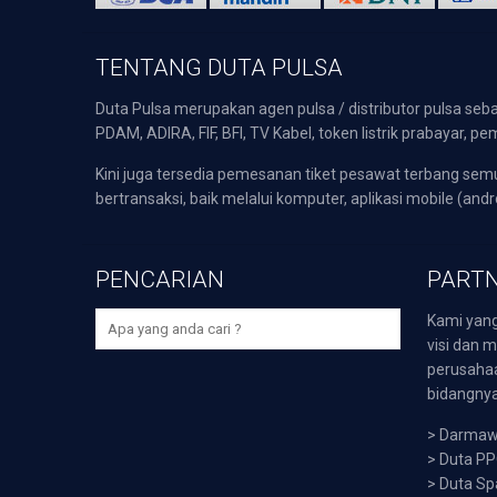
TENTANG DUTA PULSA
Duta Pulsa merupakan agen pulsa / distributor pulsa seba
PDAM, ADIRA, FIF, BFI, TV Kabel, token listrik prabayar,
Kini juga tersedia pemesanan tiket pesawat terbang s
bertransaksi, baik melalui komputer, aplikasi mobile (andr
PENCARIAN
PARTN
Kami yang
visi dan m
perusaha
bidangnya,
>
Darmawi
>
Duta P
>
Duta Sp