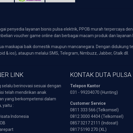
gai penyedia layanan bisnis pulsa elektrik, PPOB murah terpercaya den
 pembelian voucher game online dan berbagai macam produk dan layanan 
emua maskapai baik domestik maupun mancanegara. Dengan didukung t
oid & ios), ataupun melalui SMS, Telegram, Nimbuzz, Jabber, Gtalk dll.
ER LINK
KONTAK DUTA PULSA
 selalu berinovasi sesuai dengan
Telepon Kantor
isi telah mendirikan anak
031 - 99204070 (Hunting)
an yang berkompetensi dalam
Customer Service
 yaitu :
0811 333 566 (Telkomsel)
sata Indonesia
0812 3000 4404 (Telkomsel)
POB
0857 3217 2111 (Indosat)
arepart
0817 5190 270 (XL)