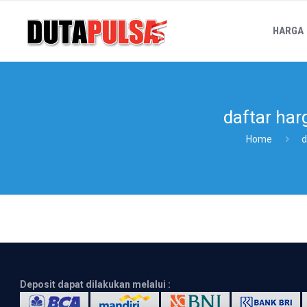
HARGA
daftar har
Home
d
Deposit dapat dilakukan melalui :