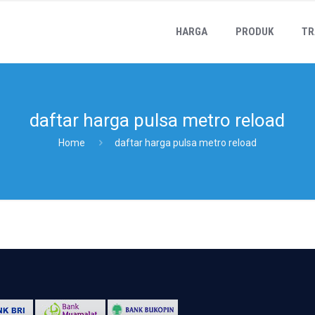
HARGA
PRODUK
TR
daftar harga pulsa metro reload
Home
daftar harga pulsa metro reload