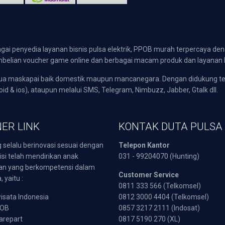
gai penyedia layanan bisnis pulsa elektrik, PPOB murah terpercaya den
 pembelian voucher game online dan berbagai macam produk dan layanan 
emua maskapai baik domestik maupun mancanegara. Dengan didukung t
oid & ios), ataupun melalui SMS, Telegram, Nimbuzz, Jabber, Gtalk dll.
ER LINK
KONTAK DUTA PULSA
 selalu berinovasi sesuai dengan
Telepon Kantor
isi telah mendirikan anak
031 - 99204070 (Hunting)
an yang berkompetensi dalam
Customer Service
 yaitu :
0811 333 566 (Telkomsel)
sata Indonesia
0812 3000 4404 (Telkomsel)
POB
0857 3217 2111 (Indosat)
arepart
0817 5190 270 (XL)