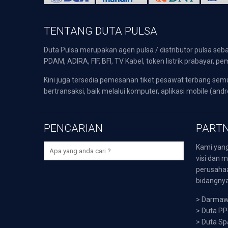
TENTANG DUTA PULSA
Duta Pulsa merupakan agen pulsa / distributor pulsa seba
PDAM, ADIRA, FIF, BFI, TV Kabel, token listrik prabayar,
Kini juga tersedia pemesanan tiket pesawat terbang s
bertransaksi, baik melalui komputer, aplikasi mobile (andr
PENCARIAN
PARTN
Kami yang
visi dan m
perusaha
bidangnya,
>
Darmawi
>
Duta P
>
Duta Sp