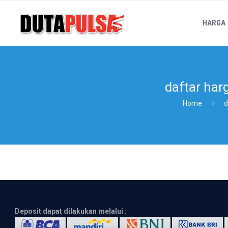
HARGA
daftar har
Home
d
Deposit dapat dilakukan melalui :