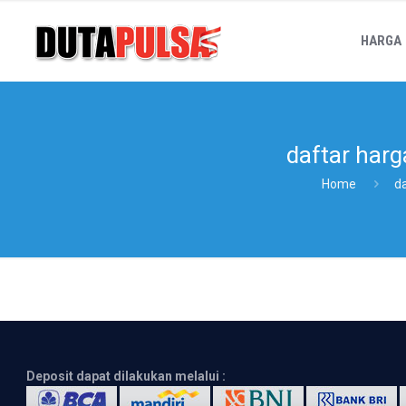
HARGA
daftar harg
Home
da
Deposit dapat dilakukan melalui :