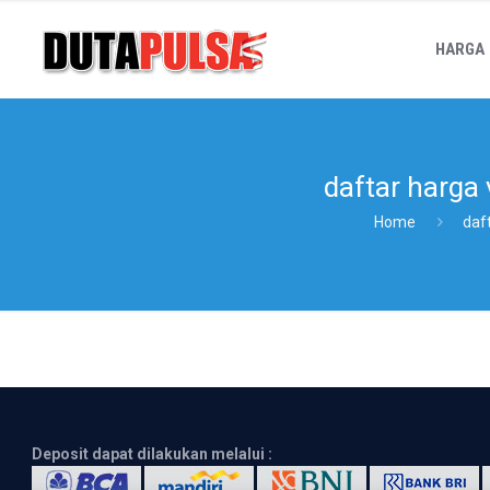
HARGA
daftar harga
Home
daf
Deposit dapat dilakukan melalui :