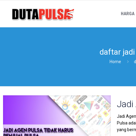
HARGA
daftar jad
Home
d
Jadi
Jadi Agen
Pulsa ada
yang berm