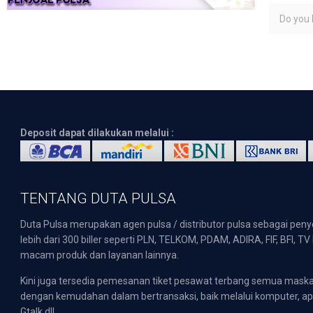
Do you l
Deposit dapat dilakukan melalui :
TENTANG DUTA PULSA
Duta Pulsa merupakan agen pulsa / distributor pulsa sebagai pen
lebih dari 300 biller seperti PLN, TELKOM, PDAM, ADIRA, FIF, BFI, T
macam produk dan layanan lainnya.
Kini juga tersedia pemesanan tiket pesawat terbang semua mask
dengan kemudahan dalam bertransaksi, baik melalui komputer, apli
Gtalk dll.