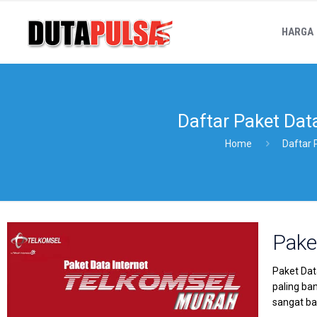
HARGA
Daftar Paket Dat
Home
Daftar 
Pake
Paket Dat
paling ba
sangat b