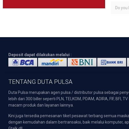
Do you l
Deposit dapat dilakukan melalui :
TENTANG DUTA PULSA
Duta Pulsa merupakan agen pulsa / distributor pulsa sebagai pen
lebih dari 300 biller seperti PLN, TELKOM, PDAM, ADIRA, FIF, BFI, T
macam produk dan layanan lainnya.
Kini juga tersedia pemesanan tiket pesawat terbang semua mask
dengan kemudahan dalam bertransaksi, baik melalui komputer, apli
Gtalk dll.