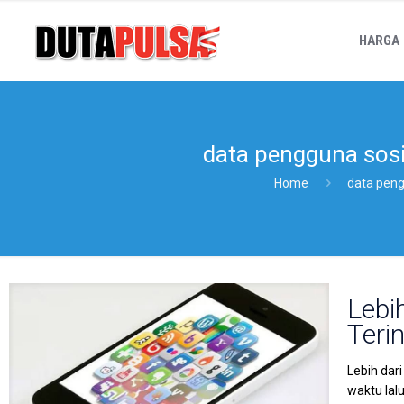
HARGA
data pengguna sosi
Home
data peng
Lebi
Teri
Lebih dar
waktu lal