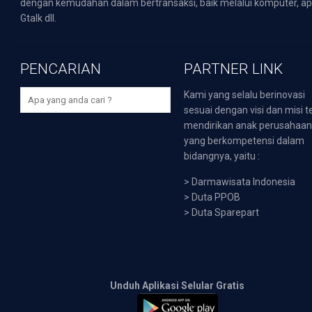
dengan kemudahan dalam bertransaksi, baik melalui komputer, apli
Gtalk dll.
PENCARIAN
PARTNER LINK
Kami yang selalu berinovasi
sesuai dengan visi dan misi t
mendirikan anak perusahaa
yang berkompetensi dalam
bidangnya, yaitu :
>
Darmawisata Indonesia
>
Duta PPOB
>
Duta Sparepart
Unduh Aplikasi Selular Gratis