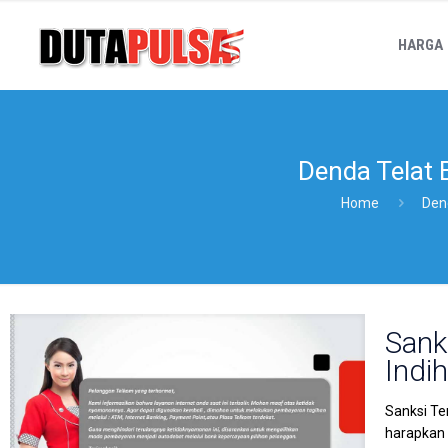
HARGA
Denda Telat 
Home
Den
Sank
Indi
Sanksi Te
harapkan 