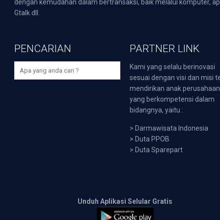
dengan kemudahan dalam bertransaksi, baik melalui komputer, apli
Gtalk dll.
PENCARIAN
PARTNER LINK
Kami yang selalu berinovasi
sesuai dengan visi dan misi t
mendirikan anak perusahaa
yang berkompetensi dalam
bidangnya, yaitu :
>
Darmawisata Indonesia
>
Duta PPOB
>
Duta Sparepart
Unduh Aplikasi Selular Gratis