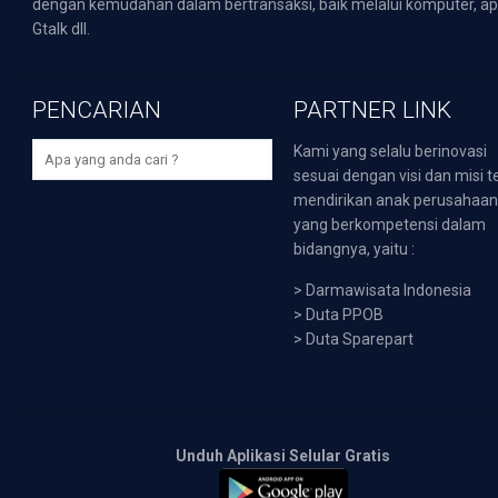
dengan kemudahan dalam bertransaksi, baik melalui komputer, apli
Gtalk dll.
PENCARIAN
PARTNER LINK
Kami yang selalu berinovasi
sesuai dengan visi dan misi t
mendirikan anak perusahaa
yang berkompetensi dalam
bidangnya, yaitu :
>
Darmawisata Indonesia
>
Duta PPOB
>
Duta Sparepart
Unduh Aplikasi Selular Gratis