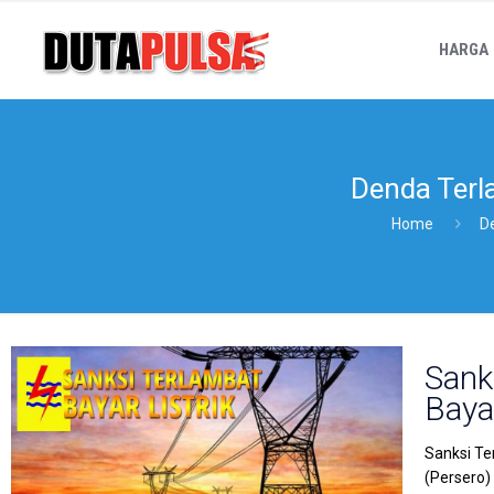
HARGA
Denda Terl
Home
D
Sank
Baya
Sanksi Te
(Persero)