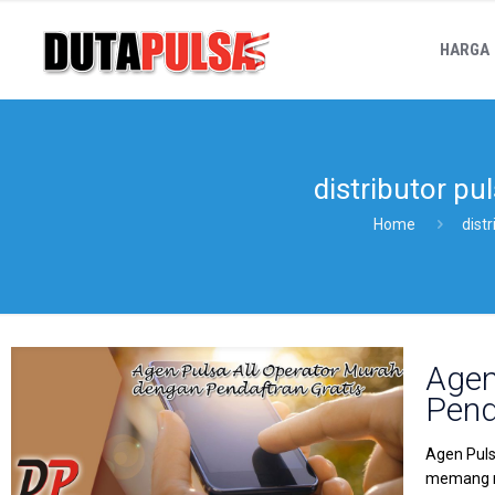
HARGA
distributor pul
Home
distr
Agen
Pend
Agen Puls
memang mu