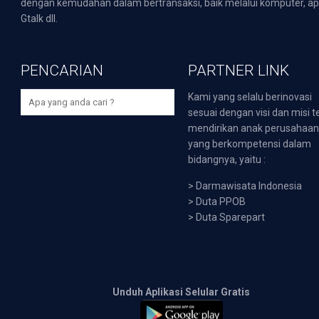
dengan kemudahan dalam bertransaksi, baik melalui komputer, apli
Gtalk dll.
PENCARIAN
PARTNER LINK
Kami yang selalu berinovasi
sesuai dengan visi dan misi t
mendirikan anak perusahaa
yang berkompetensi dalam
bidangnya, yaitu :
>
Darmawisata Indonesia
>
Duta PPOB
>
Duta Sparepart
Unduh Aplikasi Selular Gratis