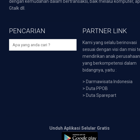
dengan kemudahan dalam bertransaksi, baik melalui komputer, apli
Gtalk dll.
PENCARIAN
PARTNER LINK
Kami yang selalu berinovasi
sesuai dengan visi dan misi t
mendirikan anak perusahaa
yang berkompetensi dalam
bidangnya, yaitu :
>
Darmawisata Indonesia
>
Duta PPOB
>
Duta Sparepart
Unduh Aplikasi Selular Gratis