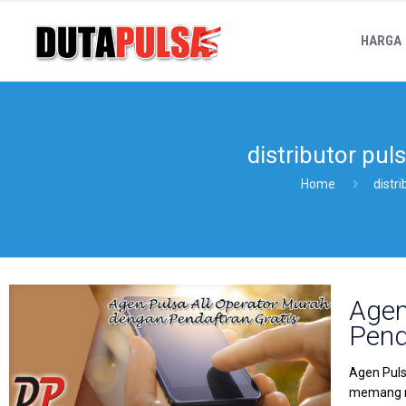
HARGA
distributor pul
Home
distr
Agen
Pend
Agen Puls
memang mu