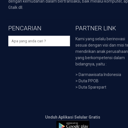
dengan kemudahan dalam bertransaksi, baik melalui komputer, apli
Gtalk dll.
PENCARIAN
PARTNER LINK
Kami yang selalu berinovasi
sesuai dengan visi dan misi t
mendirikan anak perusahaa
yang berkompetensi dalam
bidangnya, yaitu :
>
Darmawisata Indonesia
>
Duta PPOB
>
Duta Sparepart
Unduh Aplikasi Selular Gratis