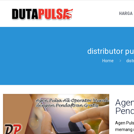
HARGA
distributor pu
Home
dist
Agen
Pend
Agen Puls
memang mu