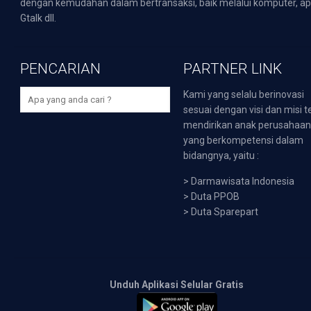
dengan kemudahan dalam bertransaksi, baik melalui komputer, apli
Gtalk dll.
PENCARIAN
PARTNER LINK
Kami yang selalu berinovasi
sesuai dengan visi dan misi t
mendirikan anak perusahaa
yang berkompetensi dalam
bidangnya, yaitu :
>
Darmawisata Indonesia
>
Duta PPOB
>
Duta Sparepart
Unduh Aplikasi Selular Gratis