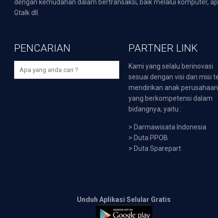
dengan kemudahan dalam bertransaksi, baik melalui komputer, apli
Gtalk dll.
PENCARIAN
PARTNER LINK
Kami yang selalu berinovasi
sesuai dengan visi dan misi t
mendirikan anak perusahaa
yang berkompetensi dalam
bidangnya, yaitu :
>
Darmawisata Indonesia
>
Duta PPOB
>
Duta Sparepart
Unduh Aplikasi Selular Gratis