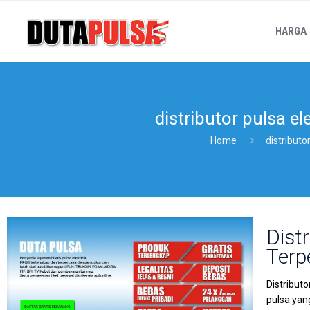
HARGA
distributor pulsa el
Home
distributo
Dist
Terp
Distribut
pulsa yan