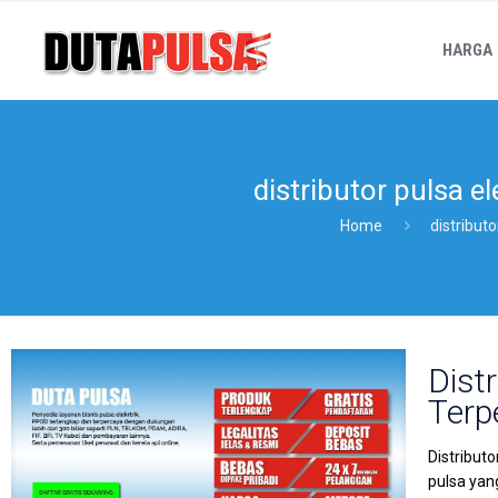
HARGA
distributor pulsa e
Home
distribut
Dist
Terp
Distribut
pulsa yan