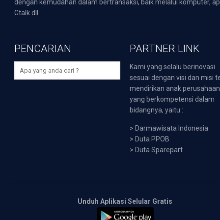
dengan kemudahan dalam bertransaksi, baik melalui komputer, apli
Gtalk dll.
PENCARIAN
PARTNER LINK
Kami yang selalu berinovasi
sesuai dengan visi dan misi t
mendirikan anak perusahaa
yang berkompetensi dalam
bidangnya, yaitu :
>
Darmawisata Indonesia
>
Duta PPOB
>
Duta Sparepart
Unduh Aplikasi Selular Gratis