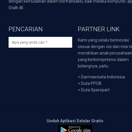
dengan kemudahan dalam bertransaksi, baik melalui komputer, apli
Gtalk dll.
PENCARIAN
PARTNER LINK
Kami yang selalu berinovasi
sesuai dengan visi dan misi t
mendirikan anak perusahaa
yang berkompetensi dalam
bidangnya, yaitu :
>
Darmawisata Indonesia
>
Duta PPOB
>
Duta Sparepart
Unduh Aplikasi Selular Gratis