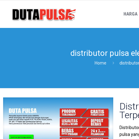
HARGA
distributor pulsa e
Home
distributo
Dist
Terp
Distribut
pulsa yan