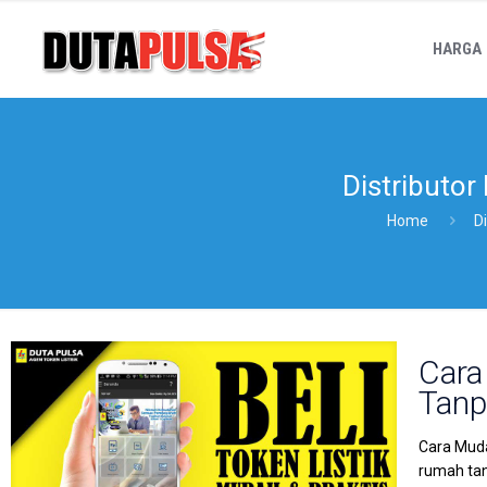
HARGA
Distributor
Home
D
Cara
Tanp
Cara Muda
rumah tan