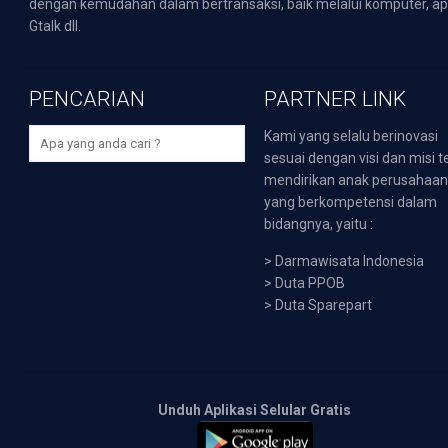
dengan kemudahan dalam bertransaksi, baik melalui komputer, apli
Gtalk dll.
PENCARIAN
PARTNER LINK
Kami yang selalu berinovasi
sesuai dengan visi dan misi t
mendirikan anak perusahaa
yang berkompetensi dalam
bidangnya, yaitu :
>
Darmawisata Indonesia
>
Duta PPOB
>
Duta Sparepart
Unduh Aplikasi Selular Gratis