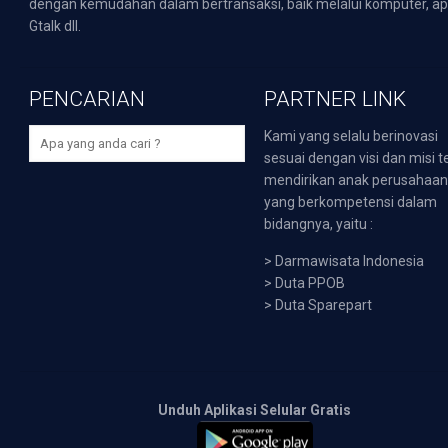
dengan kemudahan dalam bertransaksi, baik melalui komputer, apli
Gtalk dll.
PENCARIAN
PARTNER LINK
Kami yang selalu berinovasi
sesuai dengan visi dan misi t
mendirikan anak perusahaa
yang berkompetensi dalam
bidangnya, yaitu :
>
Darmawisata Indonesia
>
Duta PPOB
>
Duta Sparepart
Unduh Aplikasi Selular Gratis