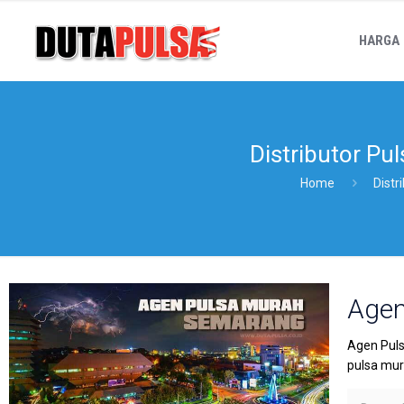
HARGA
Distributor Pu
Home
Distr
Agen
Agen Puls
pulsa mura