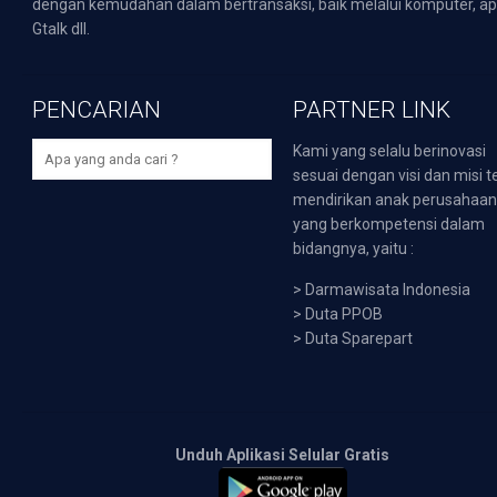
dengan kemudahan dalam bertransaksi, baik melalui komputer, apli
Gtalk dll.
PENCARIAN
PARTNER LINK
Kami yang selalu berinovasi
sesuai dengan visi dan misi t
mendirikan anak perusahaa
yang berkompetensi dalam
bidangnya, yaitu :
>
Darmawisata Indonesia
>
Duta PPOB
>
Duta Sparepart
Unduh Aplikasi Selular Gratis