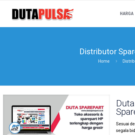
HARGA
Distributor Spa
Home
Distri
Duta
Spar
Sesuai de
segala bi