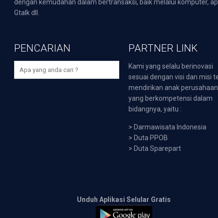
dengan kemudahan dalam bertransaksi, baik melalui komputer, apli
Gtalk dll.
PENCARIAN
PARTNER LINK
Kami yang selalu berinovasi
sesuai dengan visi dan misi t
mendirikan anak perusahaa
yang berkompetensi dalam
bidangnya, yaitu :
>
Darmawisata Indonesia
>
Duta PPOB
>
Duta Sparepart
Unduh Aplikasi Selular Gratis