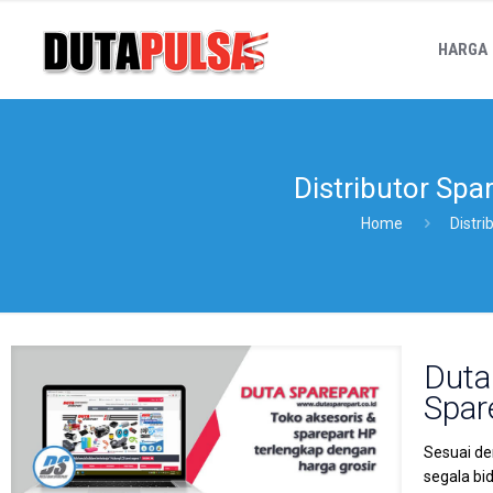
HARGA
Distributor Sp
Home
Distr
Duta
Spar
Sesuai de
segala bi