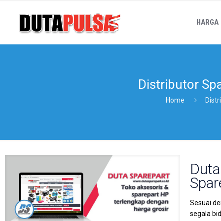
HARGA
Distributor Sp
Home
Dist
Duta
Spar
Sesuai de
segala bi