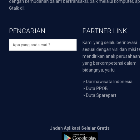
dengan kemudahan dalam bertransaksi, baik melalui komputer, apli
Gtalk dll.
PENCARIAN
PARTNER LINK
Kami yang selalu berinovasi
sesuai dengan visi dan misi t
mendirikan anak perusahaa
yang berkompetensi dalam
bidangnya, yaitu :
>
Darmawisata Indonesia
>
Duta PPOB
>
Duta Sparepart
Unduh Aplikasi Selular Gratis