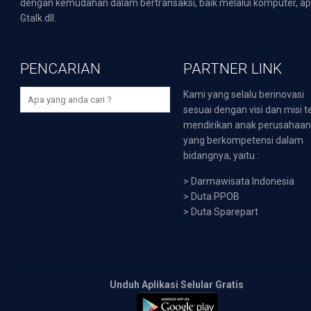
dengan kemudahan dalam bertransaksi, baik melalui komputer, apli
Gtalk dll.
PENCARIAN
PARTNER LINK
Kami yang selalu berinovasi
sesuai dengan visi dan misi t
mendirikan anak perusahaa
yang berkompetensi dalam
bidangnya, yaitu :
>
Darmawisata Indonesia
>
Duta PPOB
>
Duta Sparepart
Unduh Aplikasi Selular Gratis