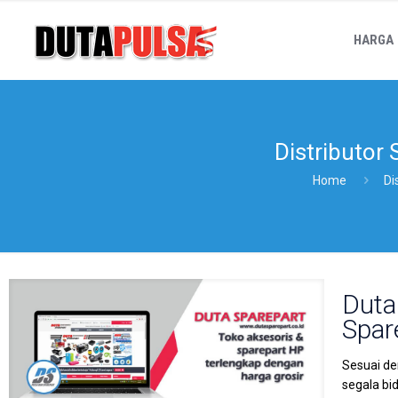
HARGA
Distributor
Home
Di
Duta
Spar
Sesuai de
segala bi