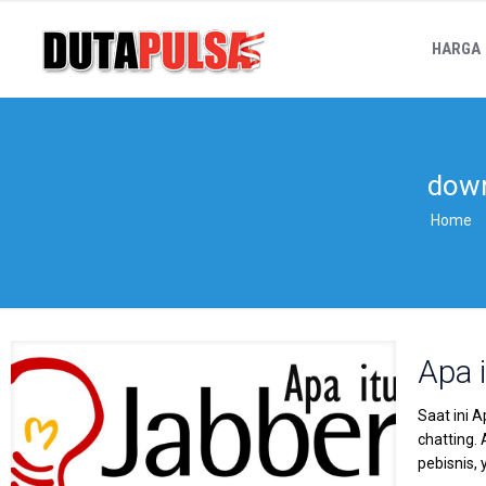
HARGA
down
Home
Apa 
Saat ini 
chatting.
pebisnis, 