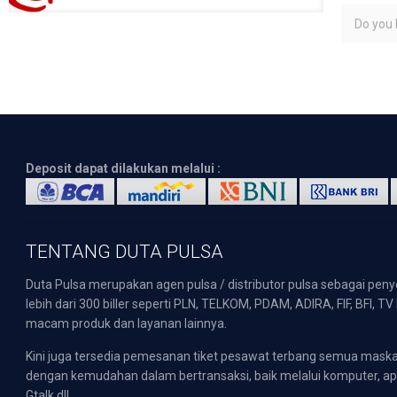
Do you l
Deposit dapat dilakukan melalui :
TENTANG DUTA PULSA
Duta Pulsa merupakan agen pulsa / distributor pulsa sebagai pen
lebih dari 300 biller seperti PLN, TELKOM, PDAM, ADIRA, FIF, BFI, T
macam produk dan layanan lainnya.
Kini juga tersedia pemesanan tiket pesawat terbang semua mask
dengan kemudahan dalam bertransaksi, baik melalui komputer, apli
Gtalk dll.