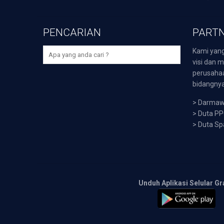
PENCARIAN
PARTN
Kami yang
visi dan m
perusaha
bidangnya,
>
Darmawi
>
Duta P
>
Duta Sp
Unduh Aplikasi Selular Gr