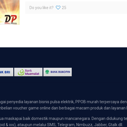
Do you like it?
25
gai penyedia layanan bisnis pulsa elektrik, PPOB murah terpercaya den
 pembelian voucher game online dan berbagai macam produk dan layanan 
emua maskapai baik domestik maupun mancanegara. Dengan didukung t
oid & ios), ataupun melalui SMS, Telegram, Nimbuzz, Jabber, Gtalk dll.