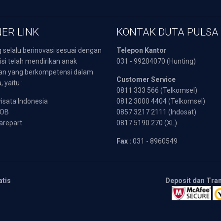
ER LINK
KONTAK DUTA PULSA
 selalu berinovasi sesuai dengan
Telepon Kantor
isi telah mendirikan anak
031 - 99204070 (Hunting)
an yang berkompetensi dalam
Customer Service
 yaitu :
0811 333 566 (Telkomsel)
sata Indonesia
0812 3000 4404 (Telkomsel)
POB
0857 3217 2111 (Indosat)
arepart
0817 5190 270 (XL)
Fax :
031 - 8960549
atis
Deposit dan Tra