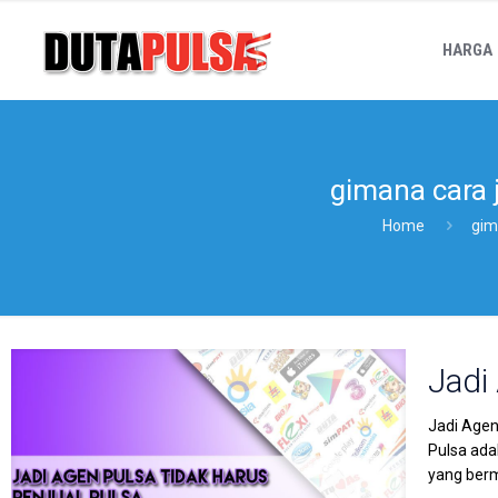
HARGA
gimana cara j
Home
gim
Jadi
Jadi Agen
Pulsa ada
yang berm