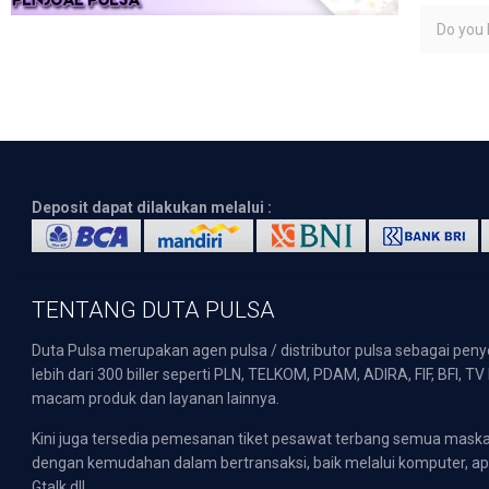
Do you l
Deposit dapat dilakukan melalui :
TENTANG DUTA PULSA
Duta Pulsa merupakan agen pulsa / distributor pulsa sebagai pen
lebih dari 300 biller seperti PLN, TELKOM, PDAM, ADIRA, FIF, BFI, T
macam produk dan layanan lainnya.
Kini juga tersedia pemesanan tiket pesawat terbang semua mask
dengan kemudahan dalam bertransaksi, baik melalui komputer, apli
Gtalk dll.