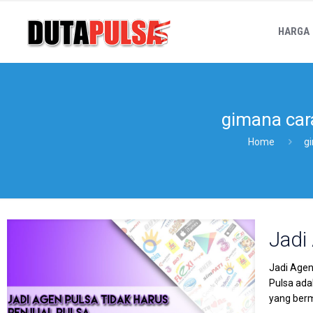
HARGA
gimana cara
Home
gi
Jadi
Jadi Agen
Pulsa ada
yang berm