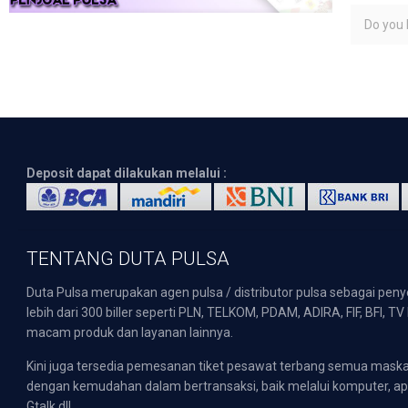
Do you l
Deposit dapat dilakukan melalui :
TENTANG DUTA PULSA
Duta Pulsa merupakan agen pulsa / distributor pulsa sebagai pen
lebih dari 300 biller seperti PLN, TELKOM, PDAM, ADIRA, FIF, BFI, T
macam produk dan layanan lainnya.
Kini juga tersedia pemesanan tiket pesawat terbang semua mask
dengan kemudahan dalam bertransaksi, baik melalui komputer, apli
Gtalk dll.