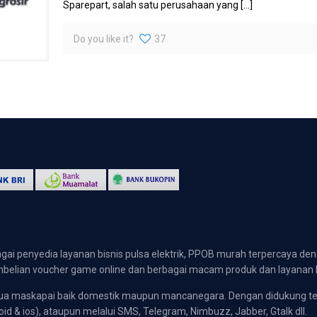
Sparepart, salah satu perusahaan yang
[…]
Do you like it?
37
gai penyedia layanan bisnis pulsa elektrik, PPOB murah terpercaya den
 pembelian voucher game online dan berbagai macam produk dan layanan 
emua maskapai baik domestik maupun mancanegara. Dengan didukung t
oid & ios), ataupun melalui SMS, Telegram, Nimbuzz, Jabber, Gtalk dll.