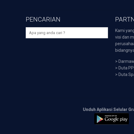
PENCARIAN
PARTN
Kami yang
visi dan m
perusaha
bidangnya,
>
Darmawi
>
Duta P
>
Duta Sp
Unduh Aplikasi Selular Gr