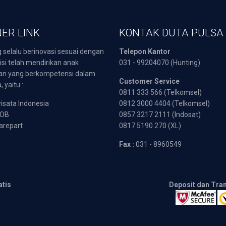
ER LINK
KONTAK DUTA PULSA
 selalu berinovasi sesuai dengan
Telepon Kantor
isi telah mendirikan anak
031 - 99204070 (Hunting)
an yang berkompetensi dalam
Customer Service
 yaitu :
0811 333 566 (Telkomsel)
sata Indonesia
0812 3000 4404 (Telkomsel)
POB
0857 3217 2111 (Indosat)
arepart
0817 5190 270 (XL)
Fax :
031 - 8960549
atis
Deposit dan Tra