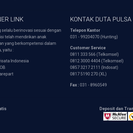
ER LINK
KONTAK DUTA PULSA
 selalu berinovasi sesuai dengan
Telepon Kantor
isi telah mendirikan anak
031 - 99204070 (Hunting)
an yang berkompetensi dalam
Customer Service
 yaitu :
0811 333 566 (Telkomsel)
sata Indonesia
0812 3000 4404 (Telkomsel)
POB
0857 3217 2111 (Indosat)
arepart
0817 5190 270 (XL)
Fax :
031 - 8960549
atis
Deposit dan Tra