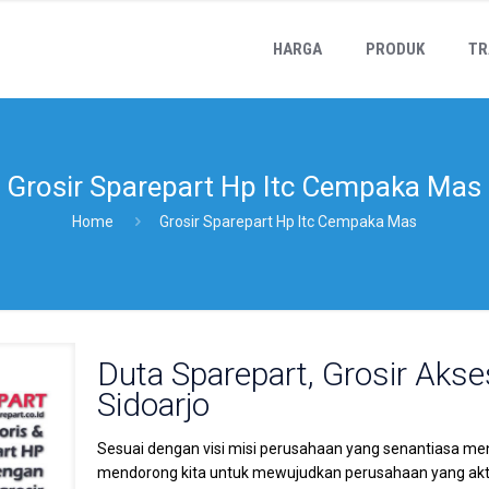
HARGA
PRODUK
TR
Grosir Sparepart Hp Itc Cempaka Mas
Home
Grosir Sparepart Hp Itc Cempaka Mas
Duta Sparepart, Grosir Akse
Sidoarjo
Sesuai dengan visi misi perusahaan yang senantiasa me
mendorong kita untuk mewujudkan perusahaan yang akti