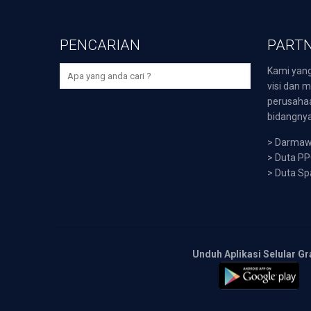
PENCARIAN
PARTN
Kami yang
visi dan m
perusaha
bidangnya,
>
Darmawi
>
Duta P
>
Duta Sp
Unduh Aplikasi Selular Gr