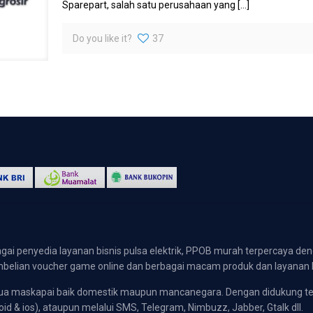
Sparepart, salah satu perusahaan yang
[…]
Do you like it?
37
gai penyedia layanan bisnis pulsa elektrik, PPOB murah terpercaya den
 pembelian voucher game online dan berbagai macam produk dan layanan 
emua maskapai baik domestik maupun mancanegara. Dengan didukung t
oid & ios), ataupun melalui SMS, Telegram, Nimbuzz, Jabber, Gtalk dll.