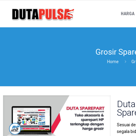
HARGA
Grosir Spa
Home
Gr
Duta
Spar
Sesuai de
segala bi