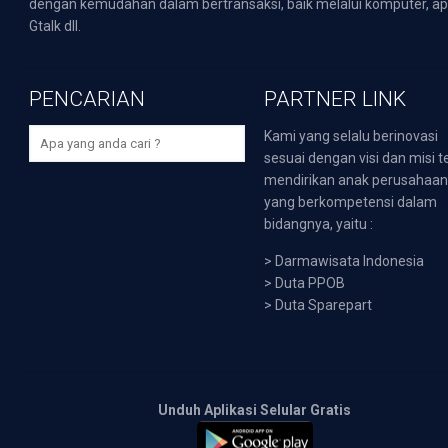
dengan kemudahan dalam bertransaksi, baik melalui komputer, apli
Gtalk dll.
PENCARIAN
PARTNER LINK
Kami yang selalu berinovasi
sesuai dengan visi dan misi t
mendirikan anak perusahaa
yang berkompetensi dalam
bidangnya, yaitu :
>
Darmawisata Indonesia
>
Duta PPOB
>
Duta Sparepart
Unduh Aplikasi Selular Gratis