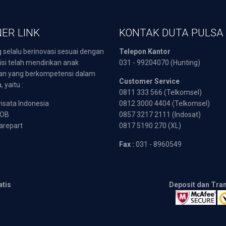
ER LINK
KONTAK DUTA PULSA
 selalu berinovasi sesuai dengan
Telepon Kantor
isi telah mendirikan anak
031 - 99204070 (Hunting)
an yang berkompetensi dalam
Customer Service
 yaitu :
0811 333 566 (Telkomsel)
sata Indonesia
0812 3000 4404 (Telkomsel)
POB
0857 3217 2111 (Indosat)
arepart
0817 5190 270 (XL)
Fax :
031 - 8960549
atis
Deposit dan Tra