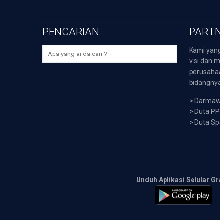
PENCARIAN
PARTN
Kami yang
visi dan m
perusaha
bidangnya,
>
Darmawi
>
Duta P
>
Duta Sp
Unduh Aplikasi Selular Gr