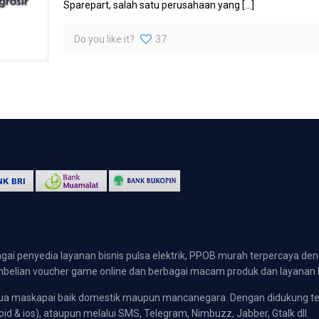
Sparepart, salah satu perusahaan yang
[…]
Do you like it?
37
gai penyedia layanan bisnis pulsa elektrik, PPOB murah terpercaya den
 pembelian voucher game online dan berbagai macam produk dan layanan 
emua maskapai baik domestik maupun mancanegara. Dengan didukung t
oid & ios), ataupun melalui SMS, Telegram, Nimbuzz, Jabber, Gtalk dll.