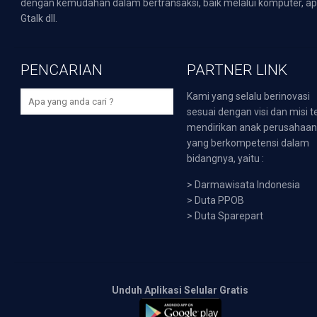
dengan kemudahan dalam bertransaksi, baik melalui komputer, apli
Gtalk dll.
PENCARIAN
PARTNER LINK
Kami yang selalu berinovasi
sesuai dengan visi dan misi t
mendirikan anak perusahaa
yang berkompetensi dalam
bidangnya, yaitu :
>
Darmawisata Indonesia
>
Duta PPOB
>
Duta Sparepart
Unduh Aplikasi Selular Gratis