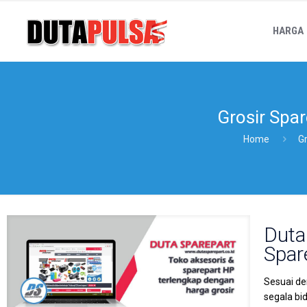
HARGA
Grosir Spa
Home
G
Duta
Spar
Sesuai de
segala bi