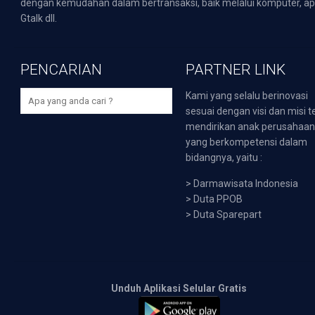
dengan kemudahan dalam bertransaksi, baik melalui komputer, apli
Gtalk dll.
PENCARIAN
PARTNER LINK
Kami yang selalu berinovasi
sesuai dengan visi dan misi t
mendirikan anak perusahaa
yang berkompetensi dalam
bidangnya, yaitu :
>
Darmawisata Indonesia
>
Duta PPOB
>
Duta Sparepart
Unduh Aplikasi Selular Gratis