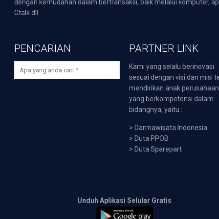
dengan kemudahan dalam bertransaksi, baik melalui komputer, apli
Gtalk dll.
PENCARIAN
PARTNER LINK
Kami yang selalu berinovasi
sesuai dengan visi dan misi t
mendirikan anak perusahaa
yang berkompetensi dalam
bidangnya, yaitu :
>
Darmawisata Indonesia
>
Duta PPOB
>
Duta Sparepart
Unduh Aplikasi Selular Gratis