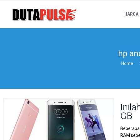
HARGA
hp an
Home
Inil
GB
Beberapa
RAM sebes