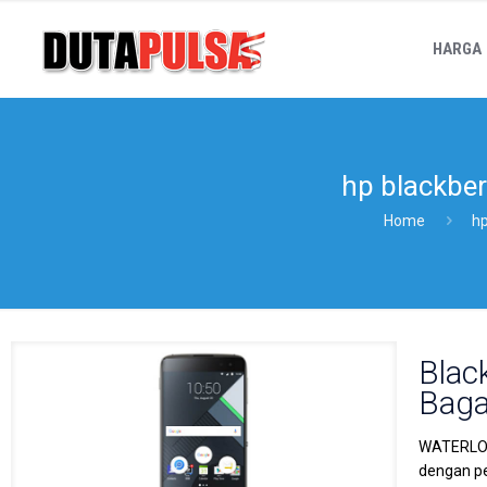
HARGA
hp blackber
Home
hp
Blac
Baga
WATERLOO 
dengan pe