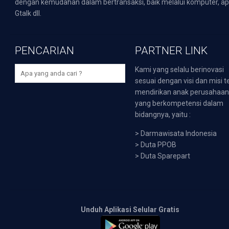
dengan kemudahan dalam bertransaksi, baik melalui komputer, apli
Gtalk dll.
PENCARIAN
PARTNER LINK
Kami yang selalu berinovasi
sesuai dengan visi dan misi t
mendirikan anak perusahaa
yang berkompetensi dalam
bidangnya, yaitu :
>
Darmawisata Indonesia
>
Duta PPOB
>
Duta Sparepart
Unduh Aplikasi Selular Gratis