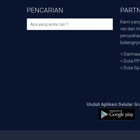
PENCARIAN
PARTN
Kami yang
visi dan m
perusaha
bidangnya,
>
Darmawi
>
Duta P
>
Duta Sp
Unduh Aplikasi Selular Gr