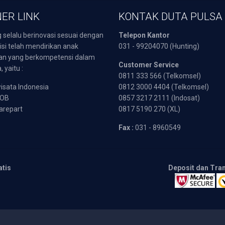
ER LINK
KONTAK DUTA PULSA
 selalu berinovasi sesuai dengan
Telepon Kantor
isi telah mendirikan anak
031 - 99204070 (Hunting)
an yang berkompetensi dalam
Customer Service
 yaitu :
0811 333 566 (Telkomsel)
sata Indonesia
0812 3000 4404 (Telkomsel)
POB
0857 3217 2111 (Indosat)
arepart
0817 5190 270 (XL)
Fax :
031 - 8960549
atis
Deposit dan Tra