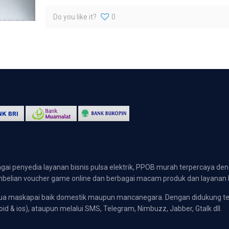
Do you like it?
0
gai penyedia layanan bisnis pulsa elektrik, PPOB murah terpercaya den
 pembelian voucher game online dan berbagai macam produk dan layanan 
emua maskapai baik domestik maupun mancanegara. Dengan didukung t
oid & ios), ataupun melalui SMS, Telegram, Nimbuzz, Jabber, Gtalk dll.