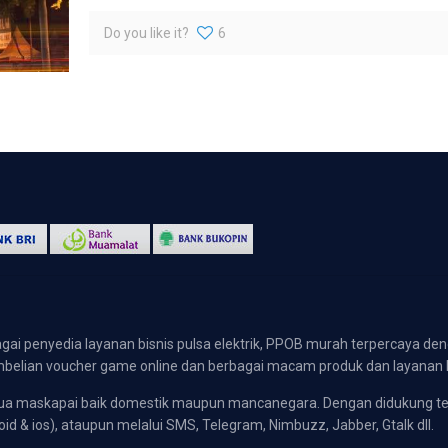
Do you like it?
6
gai penyedia layanan bisnis pulsa elektrik, PPOB murah terpercaya den
 pembelian voucher game online dan berbagai macam produk dan layanan 
emua maskapai baik domestik maupun mancanegara. Dengan didukung t
oid & ios), ataupun melalui SMS, Telegram, Nimbuzz, Jabber, Gtalk dll.