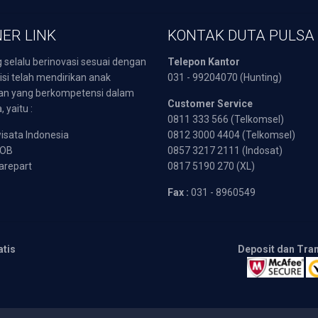
ER LINK
KONTAK DUTA PULSA
 selalu berinovasi sesuai dengan
Telepon Kantor
isi telah mendirikan anak
031 - 99204070 (Hunting)
an yang berkompetensi dalam
Customer Service
 yaitu :
0811 333 566 (Telkomsel)
sata Indonesia
0812 3000 4404 (Telkomsel)
POB
0857 3217 2111 (Indosat)
arepart
0817 5190 270 (XL)
Fax :
031 - 8960549
atis
Deposit dan Tra