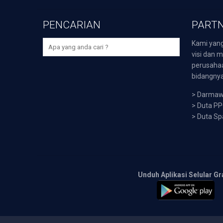
PENCARIAN
PARTN
Kami yang
visi dan m
perusaha
bidangnya,
>
Darmawi
>
Duta P
>
Duta Sp
Unduh Aplikasi Selular Gr