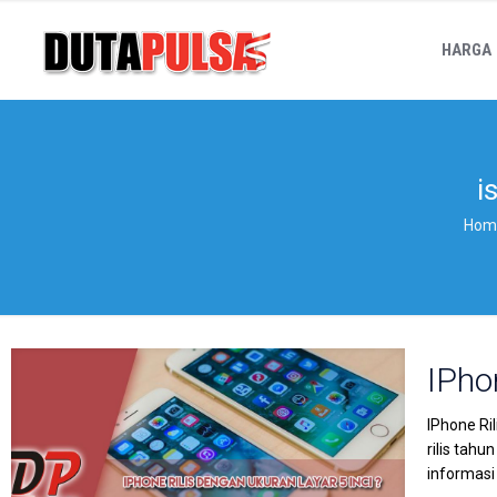
HARGA
i
Hom
IPho
IPhone Ri
rilis tah
informasi