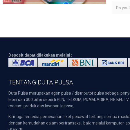
Do you l
Deposit dapat dilakukan melalui :
TENTANG DUTA PULSA
Duta Pulsa merupakan agen pulsa / distributor pulsa sebagai pen
lebih dari 300 biller seperti PLN, TELKOM, PDAM, ADIRA, FIF, BFI, T
macam produk dan layanan lainnya.
Kini juga tersedia pemesanan tiket pesawat terbang semua mask
dengan kemudahan dalam bertransaksi, baik melalui komputer, apli
Gtalk dll.