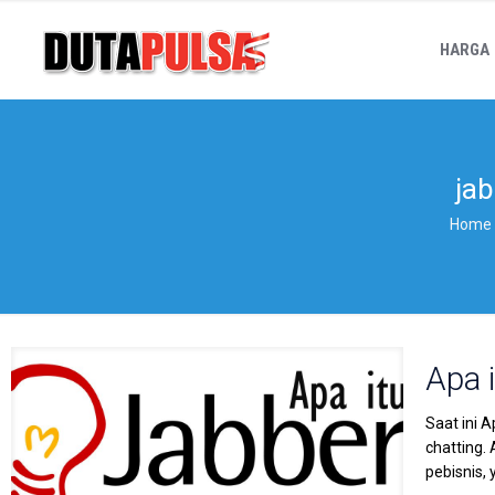
HARGA
ja
Home
Apa 
Saat ini 
chatting.
pebisnis, 