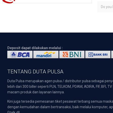
Do you l
Deposit dapat dilakukan melalui :
TENTANG DUTA PULSA
Duta Pulsa merupakan agen pulsa / distributor pulsa sebagai pen
lebih dari 300 biller seperti PLN, TELKOM, PDAM, ADIRA, FIF, BFI, T
macam produk dan layanan lainnya.
Kini juga tersedia pemesanan tiket pesawat terbang semua mask
dengan kemudahan dalam bertransaksi, baik melalui komputer, apli
Gtalk dll.